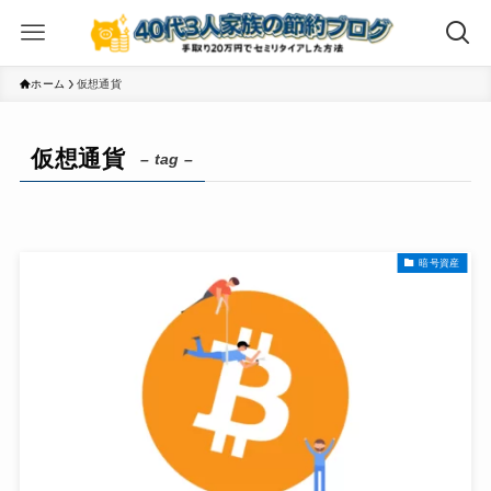
ホーム
仮想通貨
仮想通貨
– tag –
暗号資産