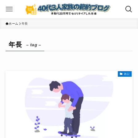
ホーム
年長
年長
– tag –
雑記