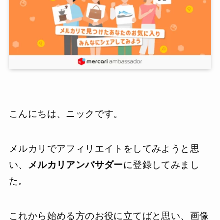
こんにちは、ニックです。
メルカリでアフィリエイトをしてみようと思
い、
メルカリアンバサダー
に登録してみまし
た。
これから始める方のお役に立てばと思い、画像