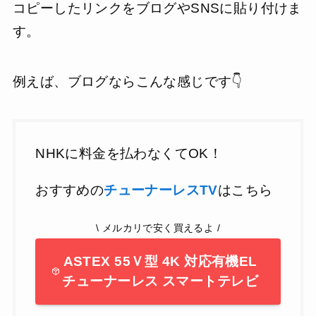
コピーしたリンクをブログやSNSに貼り付けま
す。
例えば、ブログならこんな感じです👇
NHKに料金を払わなくてOK！
おすすめの
チューナーレスTV
はこちら
\ メルカリで安く買えるよ /
ASTEX 55Ｖ型 4K 対応有機EL
チューナーレス スマートテレビ