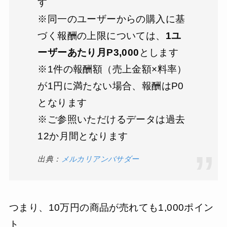
す
※同一のユーザーからの購入に基
づく報酬の上限については、
1ユ
ーザーあたり月P3,000
とします
※1件の報酬額（売上金額×料率）
が1円に満たない場合、報酬はP0
となります
※ご参照いただけるデータは過去
12か月間となります
出典：
メルカリアンバサダー
つまり、10万円の商品が売れても1,000ポイン
ト