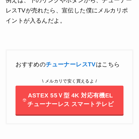
例えば、下のリンクやボタンから、チューナー
レスTVが売れたら、宣伝した僕にメルカリポ
イントが入るんだよ。
おすすめの
チューナーレスTV
はこちら
\ メルカリで安く買えるよ /
ASTEX 55Ｖ型 4K 対応有機EL
チューナーレス スマートテレビ