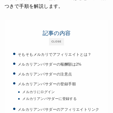
つきで手順を解説します。
記事の内容
CLOSE
そもそもメルカリでアフィリエイトとは？
メルカリアンバサダーの報酬額は2%
メルカリアンバサダーの注意点
メルカリアンバサダーの登録手順
メルカリにログイン
メルカリアンバサダーに登録する
メルカリアンバサダーのアフィリエイトリンク