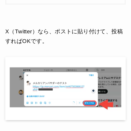
X（Twitter）なら、ポストに貼り付けて、投稿
すればOKです。