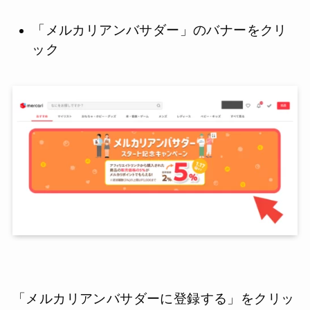
「メルカリアンバサダー」のバナーをクリ
ック
「メルカリアンバサダーに登録する」をクリッ