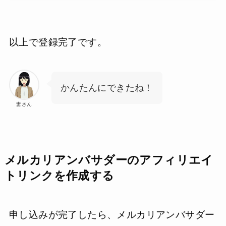
以上で登録完了です。
かんたんにできたね！
妻さん
メルカリアンバサダーのアフィリエイ
トリンクを作成する
申し込みが完了したら、メルカリアンバサダー