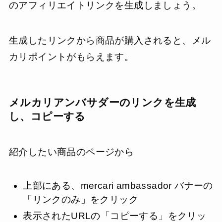
のアフィリエイトリンクを生成しましょう。
生成したリンクから商品が購入されると、メル
カリポイントがもらえます。
メルカリアンバサダーのリンクを生成
し、コピーする
紹介したい商品のページから
上部にある、mercari ambassador バナーの
「リンクのみ」をクリック
表示されたURLの「コピーする」をクリッ