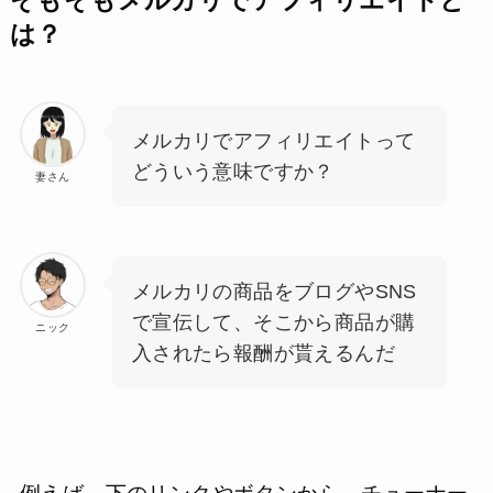
そもそもメルカリでアフィリエイトと
は？
メルカリでアフィリエイトって
どういう意味ですか？
妻さん
メルカリの商品をブログやSNS
で宣伝して、そこから商品が購
ニック
入されたら報酬が貰えるんだ