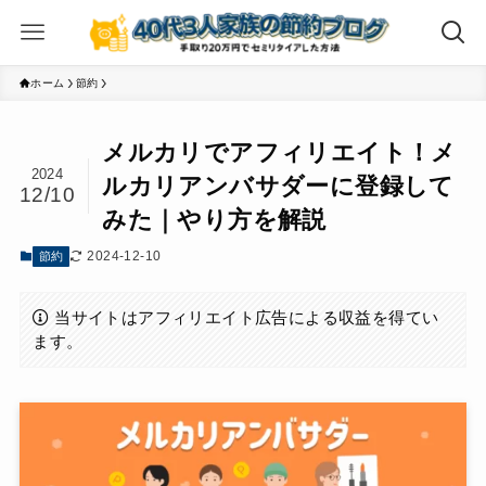
ホーム
節約
メルカリでアフィリエイト！メ
2024
ルカリアンバサダーに登録して
12/10
みた｜やり方を解説
2024-12-10
節約
当サイトはアフィリエイト広告による収益を得てい
ます。